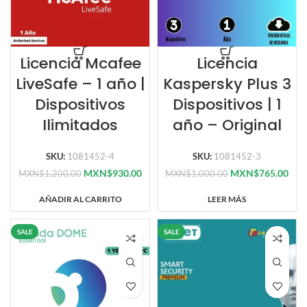
Licencia Mcafee
Licencia
LiveSafe – 1 año |
Kaspersky Plus 3
Dispositivos
Dispositivos | 1
Ilimitados
año – Original
SKU:
1081452-4
SKU:
1081452-3
MXN$
930.00
MXN$
765.00
MXN$
1,200.00
MXN$
1,000.00
AÑADIR AL CARRITO
LEER MÁS
SALE
SALE