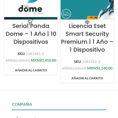
Serial Panda
Licencia Eset
Dome – 1 Año | 10
Smart Security
Dispositivos
Premium | 1 Año –
1 Dispositivo
SKU:
1081465-3
MXN$
1,450.00
MXN$
2,000.00
SKU:
1081452-2
MXN$
1,140.00
MXN$
2,000.00
AÑADIR AL CARRITO
AÑADIR AL CARRITO
COMPAÑIA