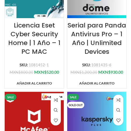
Licencia Eset
Serial para Panda
Cyber Security
Antivirus Pro – 1
Home | 1 Año – 1
Año | Unlimited
PC MAC
Devices
SKU:
1081452-1
SKU:
1081435-6
MXN$
520.00
MXN$
930.00
MXN$
800.00
MXN$
1,200.00
AÑADIR AL CARRITO
AÑADIR AL CARRITO
SALE
SALE
SOLD OUT