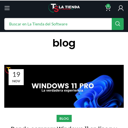
0
blog
19
NOV
BLOG