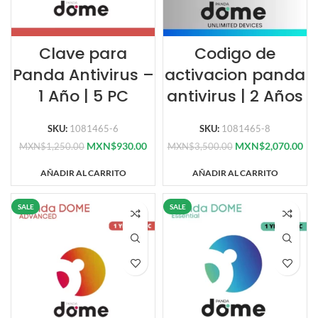
Clave para
Codigo de
Panda Antivirus –
activacion panda
1 Año | 5 PC
antivirus | 2 Años
SKU:
1081465-6
SKU:
1081465-8
MXN$
930.00
MXN$
2,070.00
MXN$
1,250.00
MXN$
3,500.00
AÑADIR AL CARRITO
AÑADIR AL CARRITO
SALE
SALE