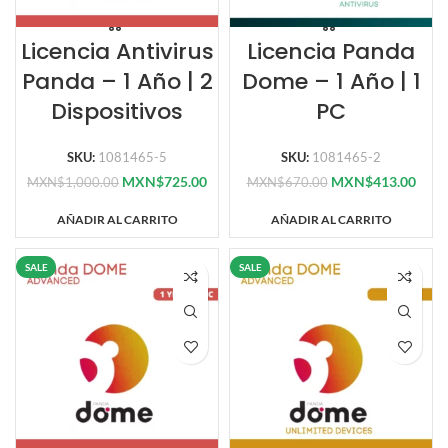
Licencia Antivirus
Licencia Panda
Panda – 1 Año | 2
Dome – 1 Año | 1
Dispositivos
PC
SKU:
1081465-5
SKU:
1081465-2
MXN$
725.00
MXN$
413.00
MXN$
1,000.00
MXN$
670.00
AÑADIR AL CARRITO
AÑADIR AL CARRITO
SALE
SALE