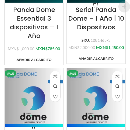
Panda Dome
Serial Panda
Essential 3
Dome – 1 Año | 10
dispositivos – 1
Dispositivos
Año
SKU:
1081465-3
MXN$
1,450.00
MXN$
2,000.00
MXN$
785.00
MXN$
1,000.00
AÑADIR AL CARRITO
AÑADIR AL CARRITO
SALE
SALE