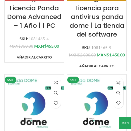
Licencia Panda
Licencia para
Dome Advanced
antivirus panda
– 1 Año | 1 PC
dome | La tienda
del software
SKU:
1081465-4
MXN$
455.00
MXN$
750.00
SKU:
1081465-9
MXN$
1,450.00
MXN$
2,000.00
AÑADIR AL CARRITO
AÑADIR AL CARRITO
SALE
SALE
MXN